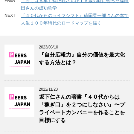
PREV
『勝てば官軍』孫正義さんが１６歳の時に会った藤田
田さんの成功哲学
NEXT
『４０代からのライフシフト』徳岡晃一郎さんの本で
人生１００年時代のロードマップを描く
2023/06/10
『自分広報力』自分の価値を最大化
する方法とは？
2022/11/23
坂下仁さんの著書『４０代からは
「稼ぎ口」を２つにしなさい』〜プ
ライベートカンパニーを作ることを
目標にする